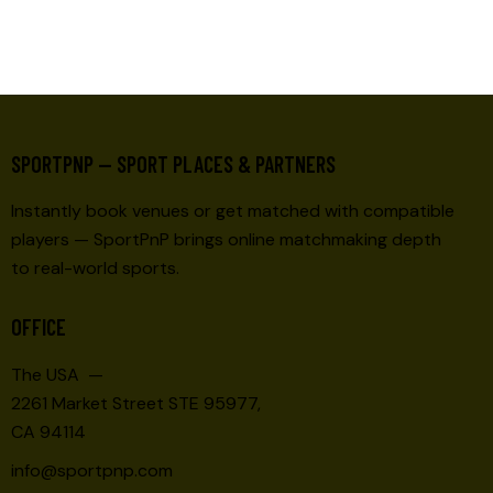
SPORTPNP — SPORT PLACES & PARTNERS
Instantly book venues or get matched with compatible
players — SportPnP brings online matchmaking depth
to real-world sports.
OFFICE
The USA —
2261 Market Street STE 95977,
CA 94114
info@sportpnp.com