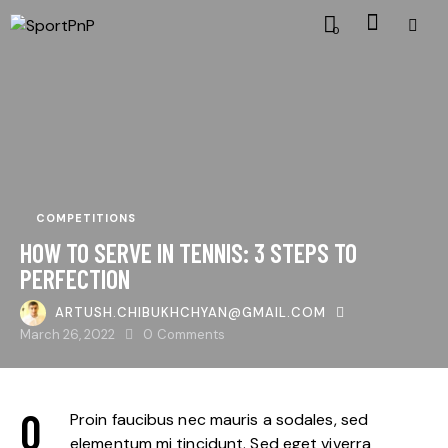
0
COMPETITIONS
HOW TO SERVE IN TENNIS: 3 STEPS TO
PERFECTION
ARTUSH.CHIBUKHCHYAN@GMAIL.COM
March 26, 2022
0
Comments
Q
Proin faucibus nec mauris a sodales, sed
elementum mi tincidunt. Sed eget viverra