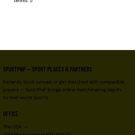
SPORTPNP — SPORT PLACES & PARTNERS
Instantly book venues or get matched with compatible
players — SportPnP brings online matchmaking depth
to real-world sports.
OFFICE
The USA —
2261 Market Street STE 95977,